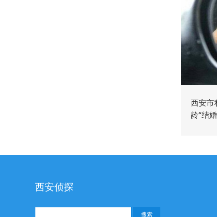
西安市
龄“结
西安侦探