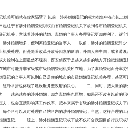
记机关可能就在你家隔壁了 以前，涉外婚姻登记的权力都集中在市以上
6月1日起辽宁省涉外婚姻登记职权由省婚姻登记机关下放到各市婚姻登记机关
登记机关，意味着涉外的结婚、离婚的当事人办理登记更加便利了。诉宁
涉外婚姻增多，便利离婚登记的当事人 以前，涉外的婚姻登记尚少，
上机关处理。但是随着改革开放等因素的影响，外国人来中国，或者港澳
权力控制在上面显然不现实，西安侦探于是越来越多的地方开始把婚姻登
在城市可能并非省级或市级婚姻登记机关所在地，为了离婚登记而舟车劳
婚登记的当事人可以到自己居住的城市的市级婚姻登记机关办理，甚至可
。这种举措也体现了建设服务型政府的决心。 二、同时，把大量的涉
力 越来越多的涉外婚姻，加之离婚率也巨增，如果还不改变以前的职
压力，也会直接影响其工作效率。把本来属于省级的涉外婚姻登记权力下
、每个区可以及时处理自己辖区内的涉外婚姻登记，当然，这样合理的工
婚姻登记。 综上，涉外婚姻登记职权下放不仅符合我国目前行政职权